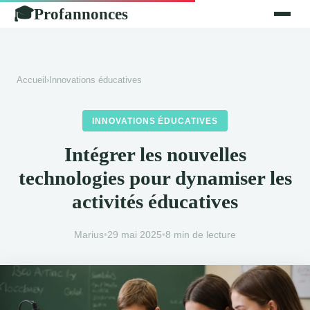
Profannonces
🎓
Accueil
›
Innovations éducatives
INNOVATIONS ÉDUCATIVES
Intégrer les nouvelles
technologies pour dynamiser les
activités éducatives
Marius
•
29 mai 2025
•
8 min de lecture